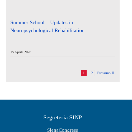
Summer School – Updates in
Neuropsychological Rehabilitation
15 Aprile 2026
1
2
Prossimo
Segreteria SINP
SienaCongress