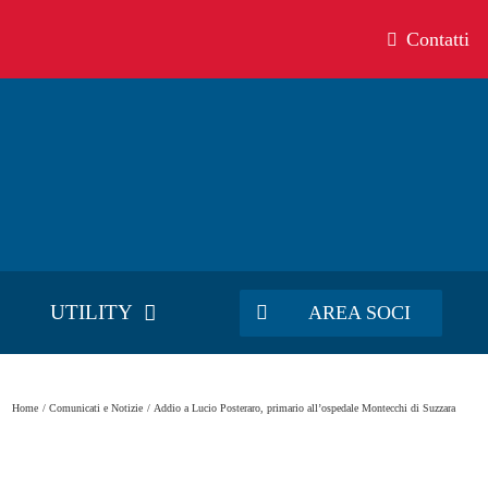
Contatti
UTILITY
AREA SOCI
Home
Comunicati e Notizie
Addio a Lucio Posteraro, primario all’ospedale Montecchi di Suzzara