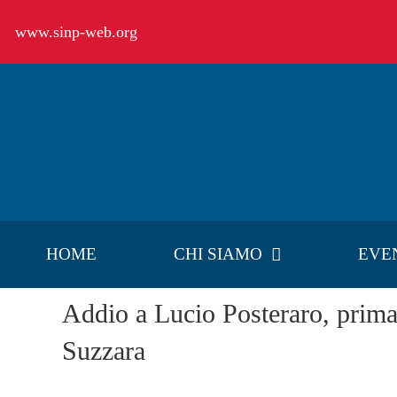
Salta
www.sinp-web.org
al
contenuto
HOME
CHI SIAMO
EVE
Addio a Lucio Posteraro, prima
Suzzara