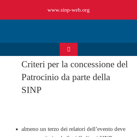
Salta
www.sinp-web.org
al
contenuto
Toggle
Navigation
Criteri per la concessione del
HOME
Patrocinio da parte della
CHI SIAMO
SINP
EVENTI & NEWS
OFFERTE DI LAVORO
almeno un terzo dei relatori dell’evento deve