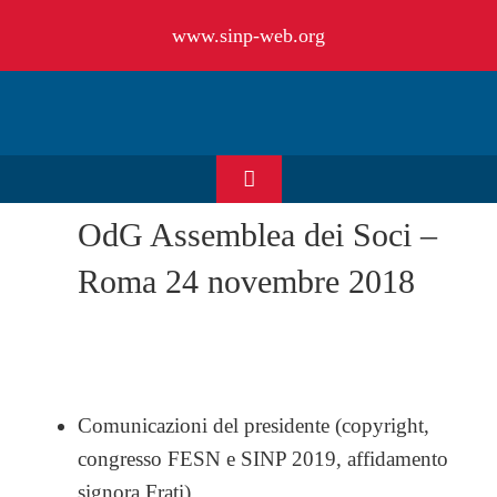
Salta
www.sinp-web.org
al
contenuto
Toggle
Navigation
OdG Assemblea dei Soci –
HOME
Roma 24 novembre 2018
CHI SIAMO
EVENTI & NEWS
Comunicazioni del presidente (copyright,
OFFERTE DI LAVORO
congresso FESN e SINP 2019, affidamento
signora Frati)