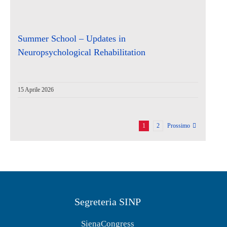
Summer School – Updates in
Neuropsychological Rehabilitation
15 Aprile 2026
1
2
Prossimo
Segreteria SINP
SienaCongress