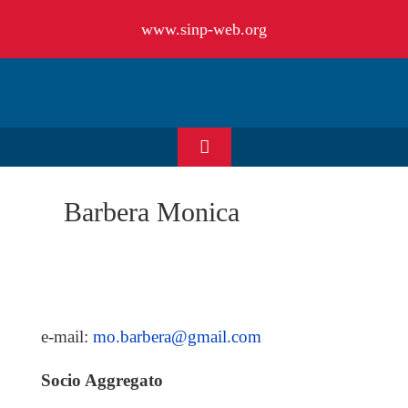
Salta
www.sinp-web.org
al
contenuto
Toggle
Navigation
HOME
Barbera Monica
CHI SIAMO
EVENTI & NEWS
e-mail:
mo.barbera@gmail.com
OFFERTE DI LAVORO
Socio Aggregato