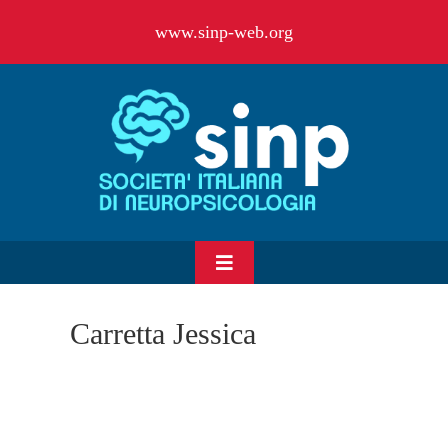
Salta
www.sinp-web.org
al
contenuto
Toggle
Navigation
HOME
Carretta Jessica
CHI SIAMO