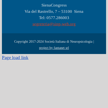
SienaCongress
Via del Rastrello, 7 – 53100 Siena
Tel: 0577.286003
segreteria@sinp-web.org
Copyright 2017-2024 Società Italiana di Neuropsicologia |
project by fantanet srl
Page load link