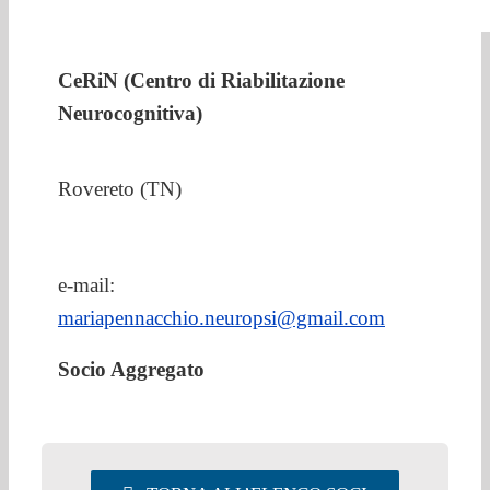
CHI SIAMO
CeRiN (Centro di Riabilitazione
EVENTI & NEWS
Neurocognitiva)
OFFERTE DI LAVORO
Rovereto (TN)
UTILITY
e-mail:
AREA SOCI
mariapennacchio.neuropsi@gmail.com
Socio Aggregato