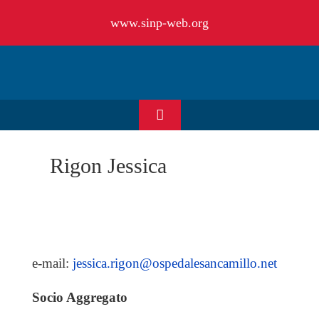
Salta
www.sinp-web.org
al
contenuto
Toggle
Navigation
HOME
Rigon Jessica
CHI SIAMO
EVENTI & NEWS
e-mail:
jessica.rigon@ospedalesancamillo.net
OFFERTE DI LAVORO
Socio Aggregato