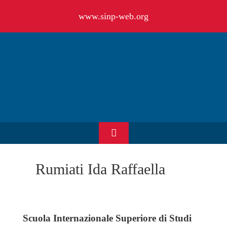
Salta
www.sinp-web.org
al
contenuto
Toggle
Navigation
HOME
Rumiati Ida Raffaella
CHI SIAMO
Scuola Internazionale Superiore di Studi