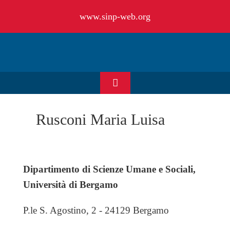
Salta
www.sinp-web.org
al
contenuto
Toggle
Navigation
HOME
Rusconi Maria Luisa
CHI SIAMO
Dipartimento di Scienze Umane e Sociali,
EVENTI & NEWS
Università di Bergamo
P.le S. Agostino, 2 - 24129 Bergamo
OFFERTE DI LAVORO