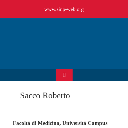
Salta
www.sinp-web.org
al
contenuto
Toggle
Navigation
HOME
Sacco Roberto
CHI SIAMO
Facoltà di Medicina, Università Campus