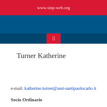
Salta
www.sinp-web.org
al
contenuto
Toggle
Navigation
HOME
Turner Katherine
CHI SIAMO
EVENTI & NEWS
e-mail:
katherine.turner@asst-santipaolocarlo.it
OFFERTE DI LAVORO
Socio Ordinario