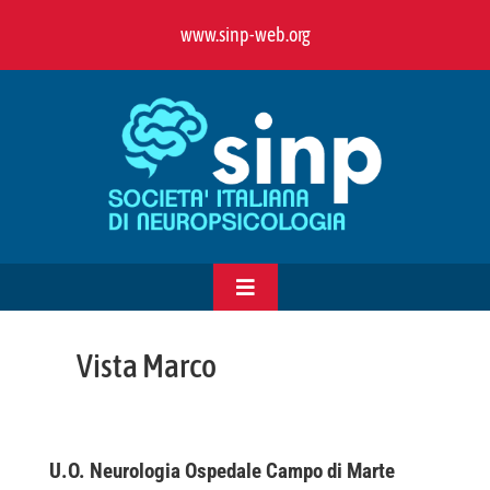
Salta
www.sinp-web.org
al
contenuto
Toggle
Navigation
HOME
Vista Marco
CHI SIAMO
U.O. Neurologia Ospedale Campo di Marte