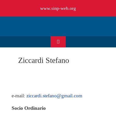
Salta
www.sinp-web.org
al
contenuto
Toggle
Navigation
HOME
Ziccardi Stefano
CHI SIAMO
EVENTI & NEWS
e-mail:
ziccardi.stefano@gmail.com
OFFERTE DI LAVORO
Socio Ordinario