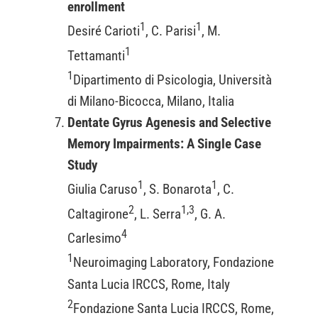
enrollment
1
1
Desiré Carioti
, C. Parisi
, M.
1
Tettamanti
1
Dipartimento di Psicologia, Università
di Milano-Bicocca, Milano, Italia
Dentate Gyrus Agenesis and Selective
Memory Impairments: A Single Case
Study
1
1
Giulia Caruso
, S. Bonarota
, C.
2
1,3
Caltagirone
, L. Serra
, G. A.
4
Carlesimo
1
Neuroimaging Laboratory, Fondazione
Santa Lucia IRCCS, Rome, Italy
2
Fondazione Santa Lucia IRCCS, Rome,