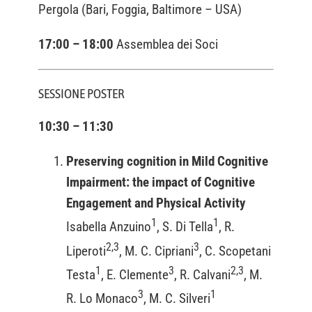
Pergola (Bari, Foggia, Baltimore – USA)
17:00 – 18:00
Assemblea dei Soci
SESSIONE POSTER
10:30 – 11:30
Preserving cognition in Mild Cognitive
Impairment: the impact of Cognitive
Engagement and Physical Activity
1
1
Isabella Anzuino
, S. Di Tella
, R.
2,3
3
Liperoti
, M. C. Cipriani
, C. Scopetani
1
3
2,3
Testa
, E. Clemente
, R. Calvani
, M.
3
1
R. Lo Monaco
, M. C. Silveri