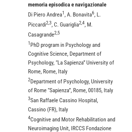
memoria episodica e navigazionale
1
6
Di Piero Andrea
, A. Bonavita
, L.
2,3
2,4
Piccardi
, C. Guariglia
, M.
2,5
Casagrande
1
PhD program in Psychology and
Cognitive Science, Department of
Psychology, “La Sapienza” University of
Rome, Rome, Italy
2
Department of Psychology, University
of Rome “Sapienza”, Rome, 00185, Italy
3
San Raffaele Cassino Hospital,
Cassino (FR), Italy
4
Cognitive and Motor Rehabilitation and
Neuroimaging Unit, IRCCS Fondazione