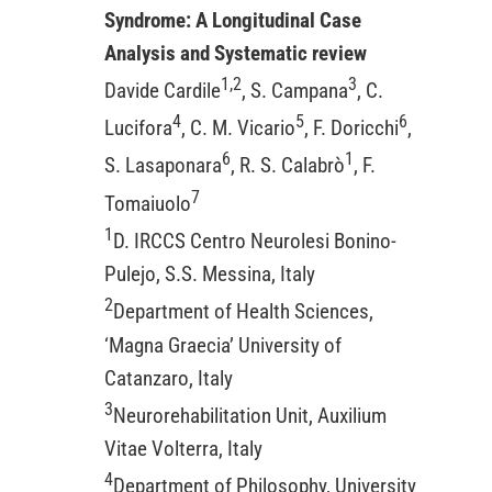
Syndrome: A Longitudinal Case
Analysis and Systematic review
1,2
3
Davide Cardile
, S. Campana
, C.
4
5
6
Lucifora
, C. M. Vicario
, F. Doricchi
,
6
1
S. Lasaponara
, R. S. Calabrò
, F.
7
Tomaiuolo
1
D. IRCCS Centro Neurolesi Bonino-
Pulejo, S.S. Messina, Italy
2
Department of Health Sciences,
‘Magna Graecia’ University of
Catanzaro, Italy
3
Neurorehabilitation Unit, Auxilium
Vitae Volterra, Italy
4
Department of Philosophy, University