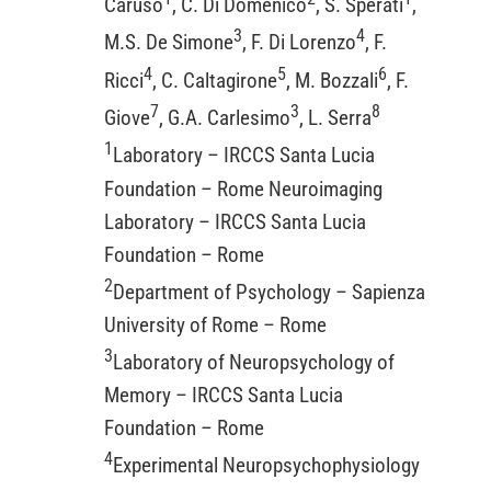
Caruso
, C. Di Domenico
, S. Sperati
,
3
4
M.S. De Simone
, F. Di Lorenzo
, F.
4
5
6
Ricci
, C. Caltagirone
, M. Bozzali
, F.
7
3
8
Giove
, G.A. Carlesimo
, L. Serra
1
Laboratory – IRCCS Santa Lucia
Foundation – Rome Neuroimaging
Laboratory – IRCCS Santa Lucia
Foundation – Rome
2
Department of Psychology – Sapienza
University of Rome – Rome
3
Laboratory of Neuropsychology of
Memory – IRCCS Santa Lucia
Foundation – Rome
4
Experimental Neuropsychophysiology