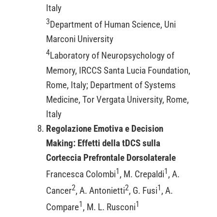
Italy
3
Department of Human Science, Uni
Marconi University
4
Laboratory of Neuropsychology of
Memory, IRCCS Santa Lucia Foundation,
Rome, Italy; Department of Systems
Medicine, Tor Vergata University, Rome,
Italy
Regolazione Emotiva e Decision
Making: Effetti della tDCS sulla
Corteccia Prefrontale Dorsolaterale
1
1
Francesca Colombi
, M. Crepaldi
, A.
2
2
1
Cancer
, A. Antonietti
, G. Fusi
, A.
1
1
Compare
, M. L. Rusconi