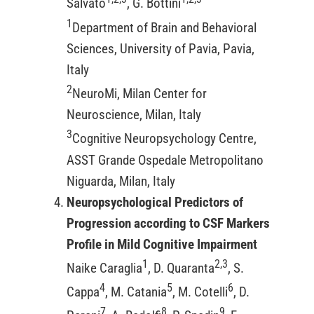
Salvato
, G. Bottini
1
Department of Brain and Behavioral
Sciences, University of Pavia, Pavia,
Italy
2
NeuroMi, Milan Center for
Neuroscience, Milan, Italy
3
Cognitive Neuropsychology Centre,
ASST Grande Ospedale Metropolitano
Niguarda, Milan, Italy
Neuropsychological Predictors of
Progression according to CSF Markers
Profile in Mild Cognitive Impairment
1
2,3
Naike Caraglia
, D. Quaranta
, S.
4
5
6
Cappa
, M. Catania
, M. Cotelli
, D.
7
8
9