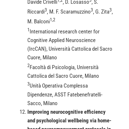
1,2
3
Davide Crivelli
, D. Losasso
, S.
3
3
3
Riccardi
, M. F. Scaramuzzino
, G. Zita
,
1,2
M. Balconi
1
International research center for
Cognitive Applied Neuroscience
(IrcCAN), Università Cattolica del Sacro
Cuore, Milano
2
Facoltà di Psicologia, Università
Cattolica del Sacro Cuore, Milano
3
Unità Operativa Complessa
Dipendenze, ASST Fatebenefratelli-
Sacco, Milano
Improving neurocognitive efficiency
and psychological wellbeing via home-