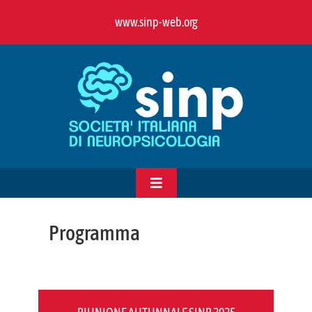
Salta
www.sinp-web.org
al
contenuto
Toggle
Navigation
HOME
Programma
CHI SIAMO