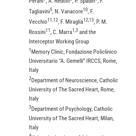
Perani
, A. Redolfi
, P. Spadin
, F.
5
10
Tagliavini
, N. Vanacore
, F.
11,12
12,13
Vecchio
, F. Miraglia
, P. M.
11
1,3
Rossini
, C. Marra
and the
Interceptor Working Group
1
Memory Clinic, Fondazione Policlinico
Universitario “A. Gemelli” IRCCS, Rome,
Italy
2
Department of Neuroscience, Catholic
University of The Sacred Heart, Rome,
Italy
3
Department of Psychology, Catholic
University of The Sacred Heart, Milan,
Italy
4