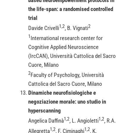
based neuroempowerment protocols in
the life-span: a randomised controlled
trial
1,2
2
Davide Crivelli
, B. Vignati
1
International research center for
Cognitive Applied Neuroscience
(IrcCAN), Università Cattolica del Sacro
Cuore, Milano
2
Faculty of Psychology, Università
Cattolica del Sacro Cuore, Milano
Dinamiche neurofisiologiche e
negoziazione morale: uno studio in
hyperscanning
1,2
1,2
Angelica Daffinà
, L. Angioletti
, R.A.
1,2
1,2
Allegretta
, F. Ciminaghi
, K.