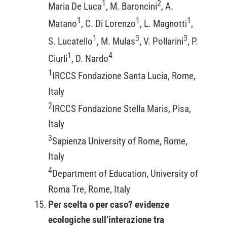
1
2
Maria De Luca
, M. Baroncini
, A.
1
1
1
Matano
, C. Di Lorenzo
, L. Magnotti
,
1
3
3
S. Lucatello
, M. Mulas
, V. Pollarini
, P.
1
4
Ciurli
, D. Nardo
1
IRCCS Fondazione Santa Lucia, Rome,
Italy
2
IRCCS Fondazione Stella Maris, Pisa,
Italy
3
Sapienza University of Rome, Rome,
Italy
4
Department of Education, University of
Roma Tre, Rome, Italy
Per scelta o per caso? evidenze
ecologiche sull’interazione tra