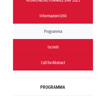
EVENTI & NEWS
RIUNIONE AUTUNNALE SINP 2025
OFFERTE DI LAVORO
Informazioni Utili
UTILITY
Programma
AREA SOCI
Iscriviti
Call for Abstract
PROGRAMMA