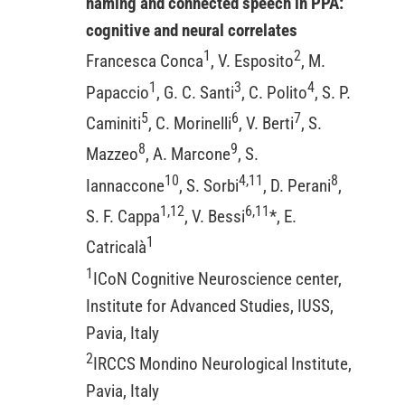
naming and connected speech in PPA:
cognitive and neural correlates
1
2
Francesca Conca
, V. Esposito
, M.
1
3
4
Papaccio
, G. C. Santi
, C. Polito
, S. P.
5
6
7
Caminiti
, C. Morinelli
, V. Berti
, S.
8
9
Mazzeo
, A. Marcone
, S.
10
4,11
8
Iannaccone
, S. Sorbi
, D. Perani
,
1,12
6,11
S. F. Cappa
, V. Bessi
*, E.
1
Catricalà
1
ICoN Cognitive Neuroscience center,
Institute for Advanced Studies, IUSS,
Pavia, Italy
2
IRCCS Mondino Neurological Institute,
Pavia, Italy