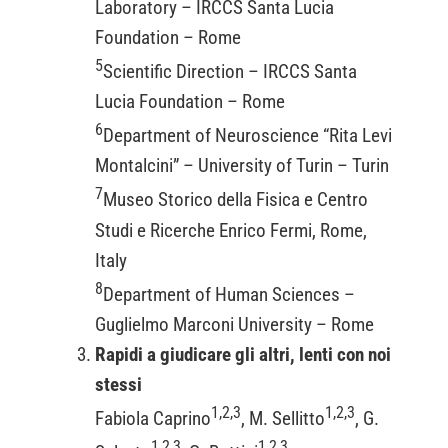
Laboratory – IRCCS Santa Lucia
Foundation – Rome
5
Scientific Direction – IRCCS Santa
Lucia Foundation – Rome
6
Department of Neuroscience “Rita Levi
Montalcini” – University of Turin – Turin
7
Museo Storico della Fisica e Centro
Studi e Ricerche Enrico Fermi, Rome,
Italy
8
Department of Human Sciences –
Guglielmo Marconi University – Rome
Rapidi a giudicare gli altri, lenti con noi
stessi
1,2,3
1,2,3
Fabiola Caprino
, M. Sellitto
, G.
1,2,3
1,2,3